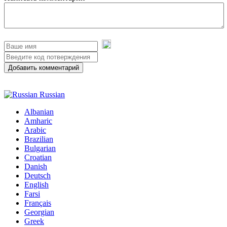
Добавить комментарий
Russian
Albanian
Amharic
Arabic
Brazilian
Bulgarian
Croatian
Danish
Deutsch
English
Farsi
Français
Georgian
Greek