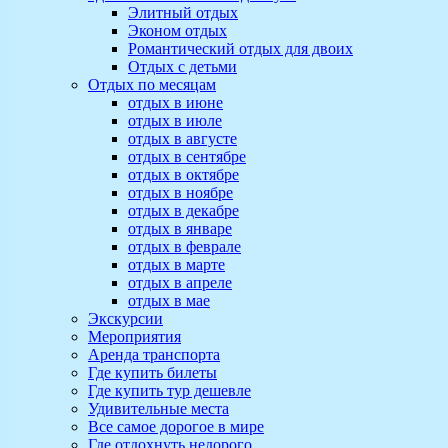
Элитный отдых
Эконом отдых
Романтический отдых для двоих
Отдых с детьми
Отдых по месяцам
отдых в июне
отдых в июле
отдых в августе
отдых в сентябре
отдых в октябре
отдых в ноябре
отдых в декабре
отдых в январе
отдых в феврале
отдых в марте
отдых в апреле
отдых в мае
Экскурсии
Мероприятия
Аренда транспорта
Где купить билеты
Где купить тур дешевле
Удивительные места
Все самое дорогое в мире
Где отдохнуть недорого